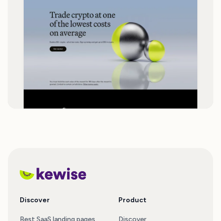
Discover
Product
Best SaaS landing pages
Discover