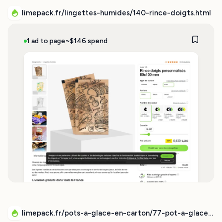
limepack.fr/lingettes-humides/140-rince-doigts.html
1 ad to page
~$146 spend
limepack.fr/pots-a-glace-en-carton/77-pot-a-glace-et-couvercle-en-carton-personnalises.html