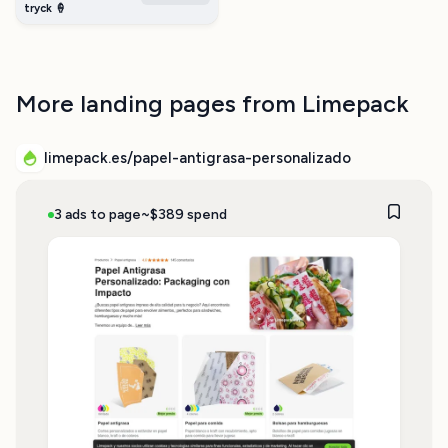
glassbägare med tryck!
tryck 🍦
More landing pages from Limepack
limepack.es/papel-antigrasa-personalizado
3 ads to page
~$389 spend