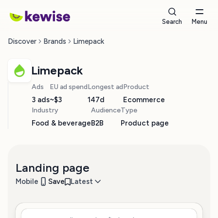
Search
Menu
Discover
Brands
Limepack
Limepack
Ads
EU ad spend
Longest ad
Product
3 ads
~$3
147d
Ecommerce
Industry
Audience
Type
Food & beverage
B2B
Product page
Landing page
Mobile
Save
Latest