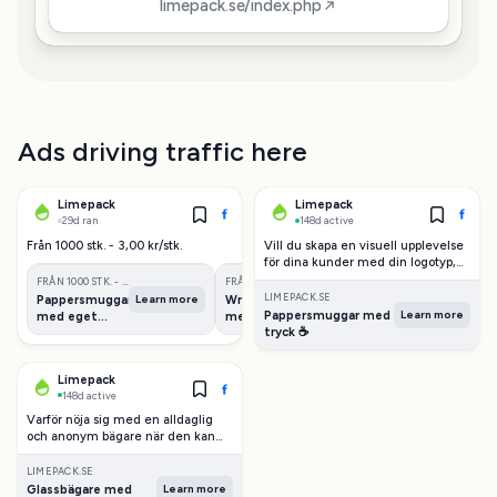
limepack.se/index.php
Ads driving traffic here
Limepack
Limepack
29d ran
148d active
Från 1000 stk. - 3,00 kr/stk.
Vill du skapa en visuell upplevelse
för dina kunder med din logotyp,
slogan eller ett favoritcitat? En
FRÅN 1000 STK. - 3,00 KR/STK.
FRÅN 1000 STK. - 3,00 KR/STK.
pappersmugg med eget tryck
LIMEPACK.SE
Learn more
Learn more
Pappersmuggar
Wrappapper
Papperspåsar
innehållande kaffe, varm choklad
Learn more
Pappersmuggar med
med eget
med eget
med tryck
eller te ger din marknadsföring en
tryck ☕
tryck
tryck
frisk fläkt, och hjälper dig att
exponera ditt varumärke och din
verksamhet ytterligare. Något som
Limepack
sent glöms hos dina kunder!
148d active
Varför nöja sig med en alldaglig
och anonym bägare när den kan
vara framträdande och unik? Få
ditt namn eller varumärke att stå
LIMEPACK.SE
ut i mängden med skräddarsydda
Learn more
Glassbägare med